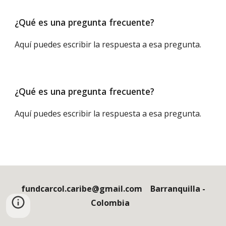
¿Qué es una pregunta frecuente?
Aquí puedes escribir la respuesta a esa pregunta.
¿Qué es una pregunta frecuente?
Aquí puedes escribir la respuesta a esa pregunta.
fundcarcol.caribe@gmail.com Barranquilla -
Colombia